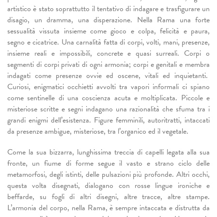
artistico è stato soprattutto il tentativo di indagare e trasfigurare un
disagio, un dramma, una disperazione. Nella Rama una forte
sessualità vissuta insieme come gioco e colpa, felicità e paura,
segno e cicatrice. Una carnalità fatta di corpi, volti, mani, presenze,
insieme reali e impossibili, concrete e quasi surreali. Corpi o
segmenti di corpi privati di ogni armonia; corpi e genitali e membra
indagati come presenze ovvie ed oscene, vitali ed inquietanti.
Curiosi, enigmatici occhietti avvolti tra vapori informali ci spiano
come sentinelle di una coscienza acuta e moltiplicata. Piccole e
misteriose scritte e segni indagano una razionalità che sfuma tra i
grandi enigmi dell’esistenza. Figure femminili, autoritratti, intaccati
da presenze ambigue, misteriose, tra l’organico ed il vegetale.
Come la sua bizzarra, lunghissima treccia di capelli legata alla sua
fronte, un fiume di forme segue il vasto e strano ciclo delle
metamorfosi, degli istinti, delle pulsazioni più profonde. Altri occhi,
questa volta disegnati, dialogano con rosse lingue ironiche e
beffarde, su fogli di altri disegni, altre tracce, altre stampe.
L’armonia del corpo, nella Rama, è sempre intaccata e distrutta da