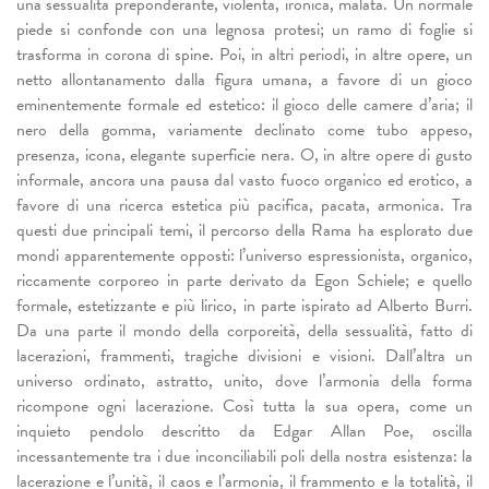
una sessualità preponderante, violenta, ironica, malata. Un normale
piede si confonde con una legnosa protesi; un ramo di foglie si
trasforma in corona di spine. Poi, in altri periodi, in altre opere, un
netto allontanamento dalla figura umana, a favore di un gioco
eminentemente formale ed estetico: il gioco delle camere d’aria; il
nero della gomma, variamente declinato come tubo appeso,
presenza, icona, elegante superficie nera. O, in altre opere di gusto
informale, ancora una pausa dal vasto fuoco organico ed erotico, a
favore di una ricerca estetica più pacifica, pacata, armonica. Tra
questi due principali temi, il percorso della Rama ha esplorato due
mondi apparentemente opposti: l’universo espressionista, organico,
riccamente corporeo in parte derivato da Egon Schiele; e quello
formale, estetizzante e più lirico, in parte ispirato ad Alberto Burri.
Da una parte il mondo della corporeità, della sessualità, fatto di
lacerazioni, frammenti, tragiche divisioni e visioni. Dall’altra un
universo ordinato, astratto, unito, dove l’armonia della forma
ricompone ogni lacerazione. Così tutta la sua opera, come un
inquieto pendolo descritto da Edgar Allan Poe, oscilla
incessantemente tra i due inconciliabili poli della nostra esistenza: la
lacerazione e l’unità, il caos e l’armonia, il frammento e la totalità, il