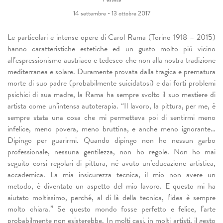
14 settembre - 13 ottobre 2017
Le particolari e intense opere di Carol Rama (Torino 1918 – 2015)
hanno caratteristiche estetiche ed un gusto molto più vicino
all’espressionismo austriaco e tedesco che non alla nostra tradizione
mediterranea e solare. Duramente provata dalla tragica e prematura
morte di suo padre (probabilmente suicidatosi) e dai forti problemi
psichici di sua madre, la Rama ha sempre svolto il suo mestiere di
artista come un’intensa autoterapia. “Il lavoro, la pittura, per me, è
sempre stata una cosa che mi permetteva poi di sentirmi meno
infelice, meno povera, meno bruttina, e anche meno ignorante…
Dipingo per guarirmi. Quando dipingo non ho nessun garbo
professionale, nessuna gentilezza, non ho regole. Non ho mai
seguito corsi regolari di pittura, né avuto un’educazione artistica,
accademica. La mia insicurezza tecnica, il mio non avere un
metodo, è diventato un aspetto del mio lavoro. E questo mi ha
aiutato moltissimo, perché, al di là della tecnica, l’idea è sempre
molto chiara.” Se questo mondo fosse perfetto e felice, l’arte
probabilmente non esisterebbe. In molti casi, in molti artisti, il gesto