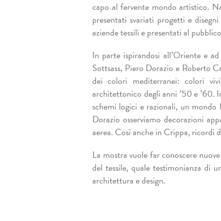
capo al fervente mondo artistico. Na
presentati svariati progetti e disegni
aziende tessili e presentati al pubbli
In parte ispirandosi all’Oriente e a
Sottsass, Piero Dorazio e Roberto Cri
dei colori mediterranei: colori vi
architettonico degli anni ’50 e ’60. 
schemi logici e razionali, un mondo li
Dorazio osserviamo decorazioni appa
aerea. Così anche in Crippa, ricordi 
La mostra vuole far conoscere nuove 
del tessile, quale testimonianza di u
architettura e design.