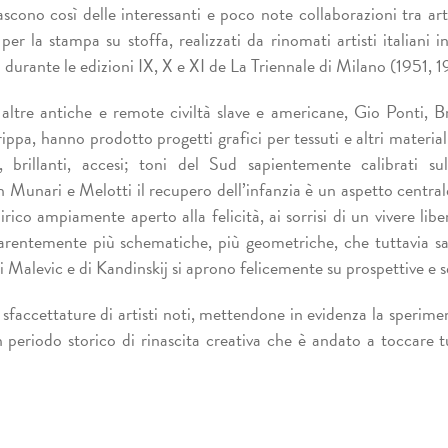
scono così delle interessanti e poco note collaborazioni tra art
 per la stampa su stoffa, realizzati da rinomati artisti italiani 
co durante le edizioni IX, X e XI de La Triennale di Milano (1951, 
d altre antiche e remote civiltà slave e americane, Gio Ponti,
ppa, hanno prodotto progetti grafici per tessuti e altri material
vi, brillanti, accesi; toni del Sud sapientemente calibrati s
In Munari e Melotti il recupero dell’infanzia è un aspetto central
rico ampiamente aperto alla felicità, ai sorrisi di un vivere libe
rentemente più schematiche, più geometriche, che tuttavia sa
di Malevic e di Kandinskij si aprono felicemente su prospettive e
sfaccettature di artisti noti, mettendone in evidenza la sperime
n periodo storico di rinascita creativa che è andato a toccare tut