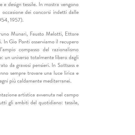
e e design tessile. In mostra vengono
in occasione dei concorsi indetti dalle
1954, 1957).
 Bruno Munari, Fausto Melotti, Ettore
i. In Gio Ponti osserviamo il recupero
ull’ampio compasso del razionalismo
e: un universo totalmente libero dagli
rato da gravosi pensieri. In Sottsass e
nno sempre trovare una luce lirica e
 segni più caldamente mediterranei.
ntazione artistica avvenuta nel campo
ti gli ambiti del quotidiano: tessile,