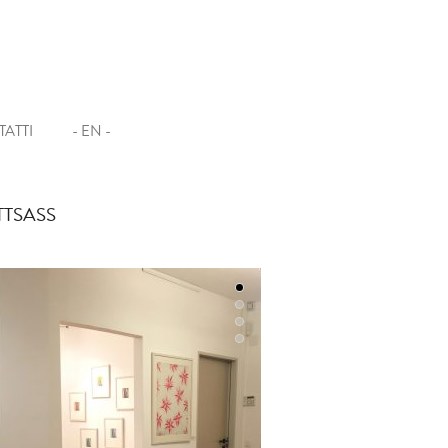
ATTI
- EN -
TTSASS