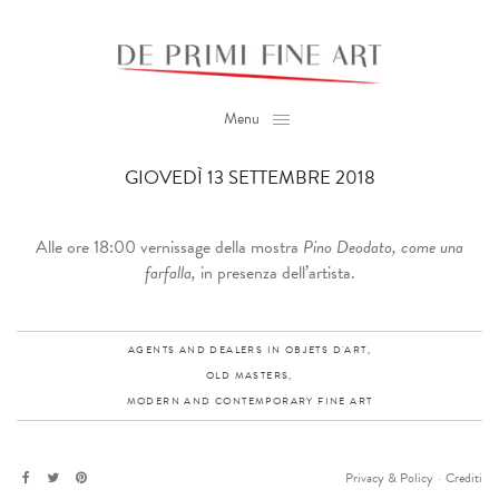
Menu
GIOVEDÌ 13 SETTEMBRE 2018
Alle ore 18:00 vernissage della mostra
Pino Deodato, come una
farfalla,
in presenza dell’artista.
AGENTS AND DEALERS IN OBJETS D'ART,
OLD MASTERS,
MODERN AND CONTEMPORARY FINE ART
Privacy & Policy
-
Crediti