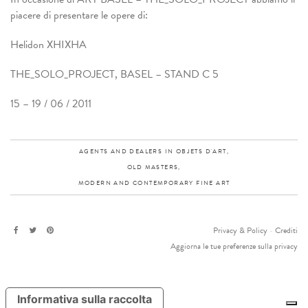
piacere di presentare le opere di:
Helidon XHIXHA
THE_SOLO_PROJECT, BASEL – STAND C 5
15 – 19 / 06 / 2011
AGENTS AND DEALERS IN OBJETS D'ART,
OLD MASTERS,
MODERN AND CONTEMPORARY FINE ART
Privacy & Policy
-
Crediti
Aggiorna le tue preferenze sulla privacy
Informativa sulla raccolta