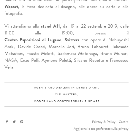
Wopart
, la fiera dedicata al disegno, alle opere su carta e alla
fotografia.
Vi attendiamo allo
stand A11,
dal 19 al 22 settembre 2019, dalle
11:00 alle 19:00, presso il
Centro Esposizioni di Lugano, Svizzera
con opere di Nobuyoshi
Araki, Davide Casari, Marcello Jori, Bruno Labouret, Takesada
Matsutani, Fausto Melotti, Sadamasa Motonaga, Bruno Munari,
NASA, Enzo Pelli, Aymone Poletti, Silvano Repetto e Francesco
Vella.
AGENTS AND DEALERS IN OBJETS D'ART,
OLD MASTERS,
MODERN AND CONTEMPORARY FINE ART
Privacy & Policy
-
Crediti
Aggiorna le tue preferenze sulla privacy