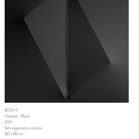
BON-11
Untitled - Black
2011
Tela sagomata e acrilico
80 x 80 cm