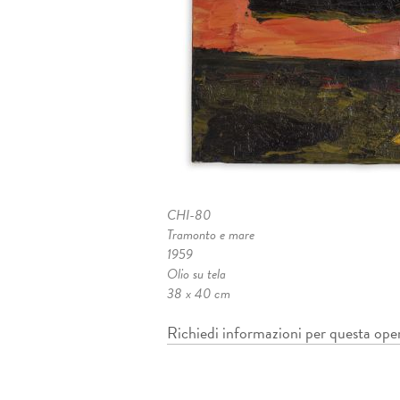
CHI-80
Tramonto e mare
1959
Olio su tela
38 x 40 cm
Richiedi informazioni per questa ope