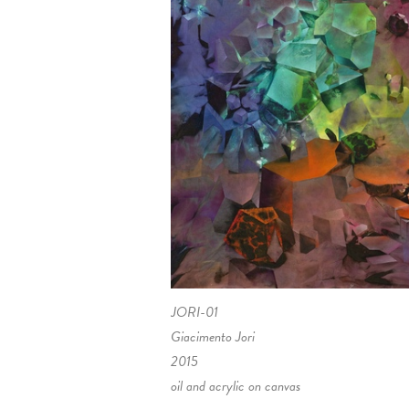
JORI-01
Giacimento Jori
2015
oil and acrylic on canvas