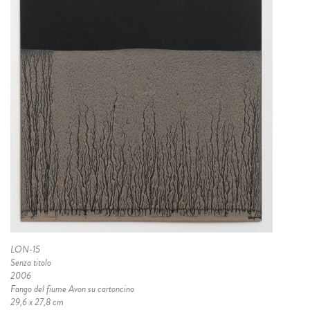
LON-15
Senza titolo
2006
Fango del fiume Avon su cartoncino
29,6 x 27,8 cm