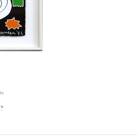
ato
ra