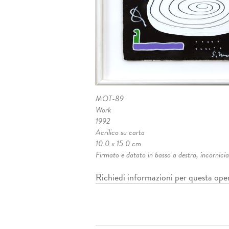
MOT-89
Work
1992
Acrilico su carta
10.0 x 15.0 cm
Firmato e datato in basso a destra, incornici
Richiedi informazioni per questa ope