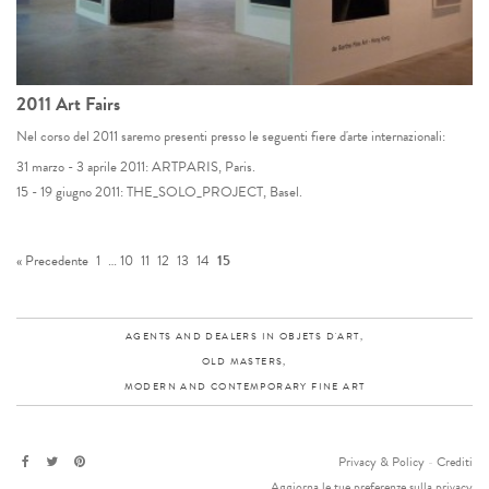
2011 Art Fairs
Nel corso del 2011 saremo presenti presso le seguenti fiere d'arte internazionali:
31 marzo - 3 aprile 2011: ARTPARIS, Paris.
15 - 19 giugno 2011: THE_SOLO_PROJECT, Basel.
« Precedente
1
…
10
11
12
13
14
15
AGENTS AND DEALERS IN OBJETS D'ART,
OLD MASTERS,
MODERN AND CONTEMPORARY FINE ART
Privacy & Policy
-
Crediti
Aggiorna le tue preferenze sulla privacy